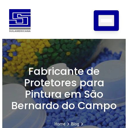
Home
Sobre nós
Fabricante de
Produtos
Protetores para
Certificações
Contato
Pintura em São
Blog
Bernardo do Campo
Home
Blog