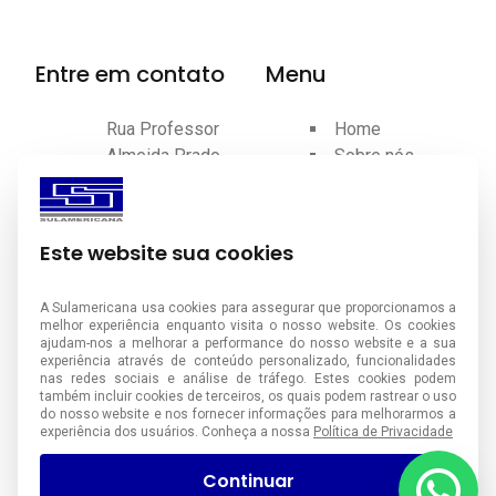
Entre em contato
Menu
Rua Professor
Home
Almeida Prado,
Sobre nós
41 - Planalto -
Produtos
São Bernardo
Certificações
do Campo - SP
Contato
Este website sua cookies
Blog
(011) 4390-
A Sulamericana usa cookies para assegurar que proporcionamos a
7100
melhor experiência enquanto visita o nosso website. Os cookies
ajudam-nos a melhorar a performance do nosso website e a sua
(11) 99758-
experiência através de conteúdo personalizado, funcionalidades
nas redes sociais e análise de tráfego. Estes cookies podem
7461
também incluir cookies de terceiros, os quais podem rastrear o uso
do nosso website e nos fornecer informações para melhorarmos a
experiência dos usuários. Conheça a nossa
Política de Privacidade
vendas@sulamericana.ind.br
Continuar