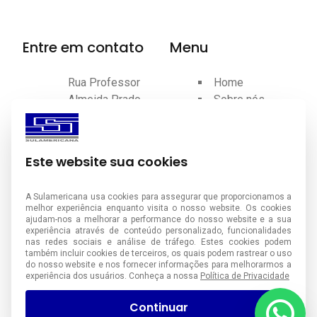
Entre em contato
Menu
Rua Professor
Home
Almeida Prado,
Sobre nós
41 - Planalto -
Produtos
São Bernardo
Certificações
do Campo - SP
Contato
Este website sua cookies
Blog
(011) 4390-
A Sulamericana usa cookies para assegurar que proporcionamos a
7100
melhor experiência enquanto visita o nosso website. Os cookies
ajudam-nos a melhorar a performance do nosso website e a sua
(11) 99758-
experiência através de conteúdo personalizado, funcionalidades
nas redes sociais e análise de tráfego. Estes cookies podem
7461
também incluir cookies de terceiros, os quais podem rastrear o uso
do nosso website e nos fornecer informações para melhorarmos a
experiência dos usuários. Conheça a nossa
Política de Privacidade
vendas@sulamericana.ind.br
Continuar