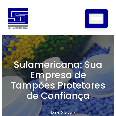
Home
Sobre nós
Sulamericana: Sua
Produtos
Empresa de
Certificações
Contato
Tampões Protetores
Blog
de Confiança
Home
Blog