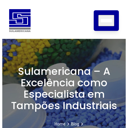
Home
Sobre nós
Sulamericana – A
Produtos
Excelência como
Certificações
Contato
Especialista em
Blog
Tampões Industriais
Home
Blog