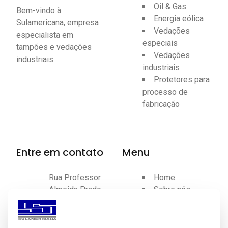
Oil & Gas
Bem-vindo à
Energia eólica
Sulamericana, empresa
Vedações
especialista em
especiais
tampões e vedações
Vedações
industriais.
industriais
Protetores para
processo de
fabricação
Entre em contato
Menu
Rua Professor
Home
Almeida Prado,
Sobre nós
41 - Planalto -
Produtos
São Bernardo
Certificações
do Campo - SP
Contato