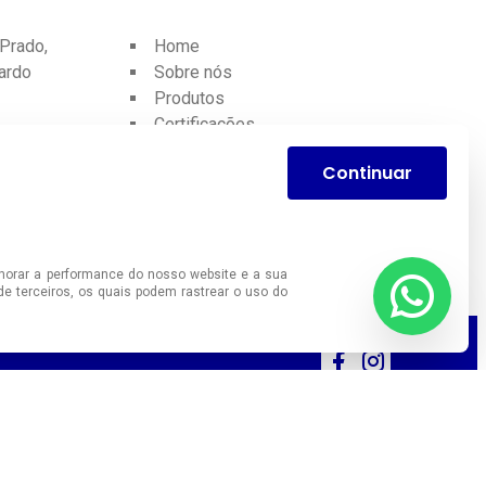
Prado,
Home
nardo
Sobre nós
Produtos
Certificações
Contato
Continuar
Blog
d.br
horar a performance do nosso website e a sua
de terceiros, os quais podem rastrear o uso do
W3C Validator