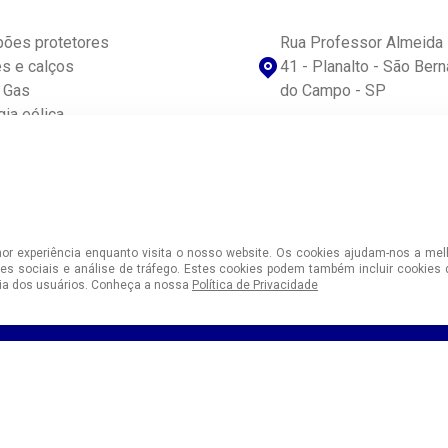
ões protetores
Rua Professor Almeida 
es e calços
41 - Planalto - São Ber
& Gas
do Campo - SP
gia eólica
(011) 4390-7100
ções especiais
ções industriais
(11) 99758-7461
etores para processo de
ção
vendas@sulamericana.in
r experiência enquanto visita o nosso website. Os cookies ajudam-nos a mel
es sociais e análise de tráfego. Estes cookies podem também incluir cookies 
cia dos usuários. Conheça a nossa
Política de Privacidade