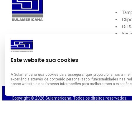
Tamp
Clip
Oil 
Ener
Bem-vindo à Sulamericana, empresa
Veda
especialista em tampões e vedações
Veda
industriais.
Prot
Este website sua cookies
fabrica
A Sulamericana usa cookies para assegurar que proporcionamos a melho
experiência através de conteúdo personalizado, funcionalidades nas red
nosso website e nos fornecer informações para melhorarmos a experiên
Copyright © 2026 Sulamericana. Todos os direitos reservados.
Desenvolvido por
Goognet Solução Digital