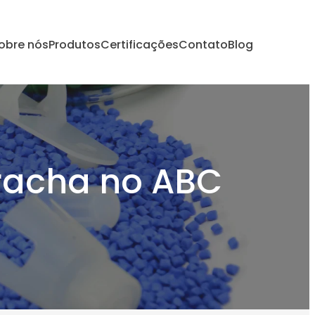
obre nós
Produtos
Certificações
Contato
Blog
racha no ABC