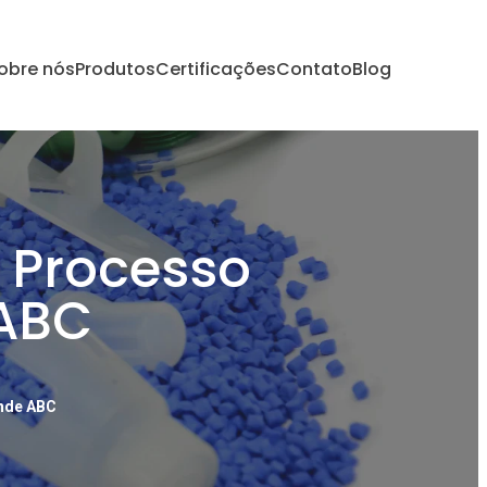
obre nós
Produtos
Certificações
Contato
Blog
a Processo
 ABC
ande ABC