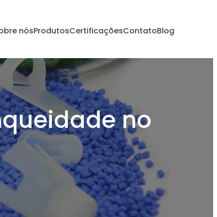
obre nós
Produtos
Certificações
Contato
Blog
anqueidade no