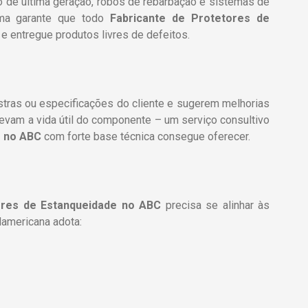
o de última geração, robôs de rebarbação e sistemas de
tema garante que todo
Fabricante de Protetores de
e entregue produtos livres de defeitos.
tras ou especificações do cliente e sugerem melhorias
evam a vida útil do componente – um serviço consultivo
e
no ABC
com forte base técnica consegue oferecer.
ores de Estanqueidade
no ABC
precisa se alinhar às
lamericana adota: